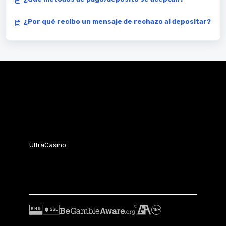
¿Por qué recibo un mensaje de rechazo al depositar?
UltraCasino