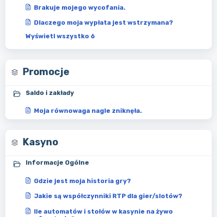
Brakuje mojego wycofania.
Dlaczego moja wypłata jest wstrzymana?
Wyświetl wszystko 6
Promocje
Saldo i zakłady
Moja równowaga nagle zniknęła.
Kasyno
Informacje Ogólne
Gdzie jest moja historia gry?
Jakie są współczynniki RTP dla gier/slotów?
Ile automatów i stołów w kasynie na żywo