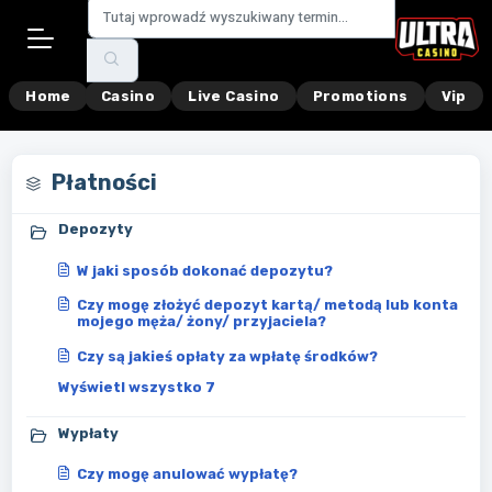
Home
Casino
Live Casino
Promotions
Vip
Płatności
Depozyty
W jaki sposób dokonać depozytu?
Czy mogę złożyć depozyt kartą/ metodą lub konta
mojego męża/ żony/ przyjaciela?
Czy są jakieś opłaty za wpłatę środków?
Wyświetl wszystko 7
Wypłaty
Czy mogę anulować wypłatę?