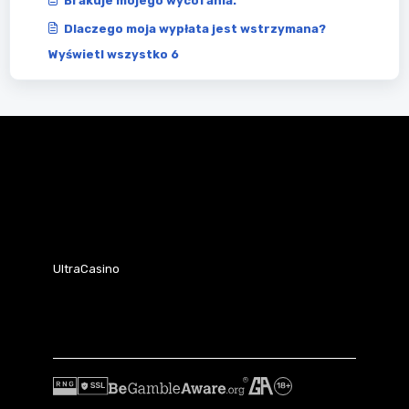
Brakuje mojego wycofania.
Dlaczego moja wypłata jest wstrzymana?
Wyświetl wszystko 6
UltraCasino