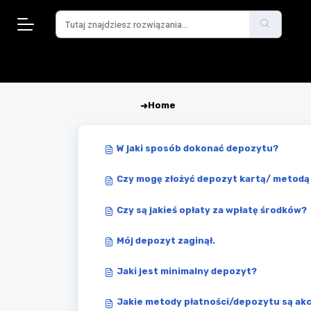
Home
➜
W jaki sposób dokonać depozytu?
Czy mogę złożyć depozyt kartą/ metodą 
Czy są jakieś opłaty za wpłatę środków?
Mój depozyt zaginął.
Jaki jest minimalny depozyt?
Jakie metody płatności/depozytu są a