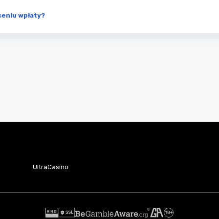
ceniu wpłaty?
UltraCasino