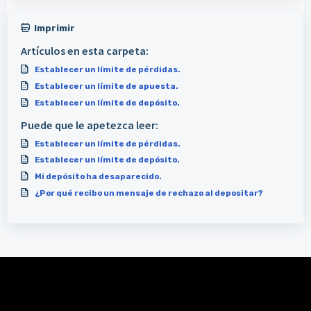
Imprimir
Artículos en esta carpeta:
Establecer un límite de pérdidas.
Establecer un límite de apuesta.
Establecer un límite de depósito.
Puede que le apetezca leer:
Establecer un límite de pérdidas.
Establecer un límite de depósito.
Mi depósito ha desaparecido.
¿Por qué recibo un mensaje de rechazo al depositar?