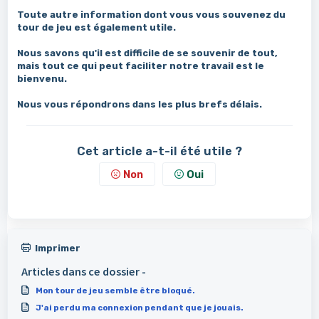
Toute autre information dont vous vous souvenez du
tour de jeu est également utile.
Nous savons qu'il est difficile de se souvenir de tout,
mais tout ce qui peut faciliter notre travail est le
bienvenu.
Nous vous répondrons dans les plus brefs délais.
Cet article a-t-il été utile ?
Non
Oui
Imprimer
Articles dans ce dossier -
Mon tour de jeu semble être bloqué.
J'ai perdu ma connexion pendant que je jouais.