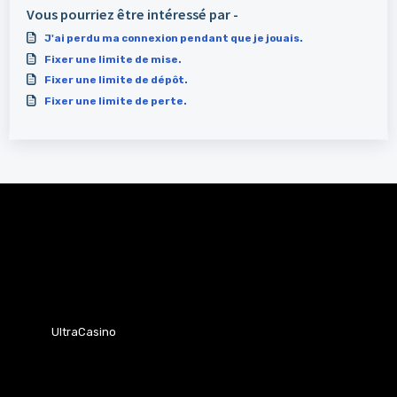
Vous pourriez être intéressé par -
J'ai perdu ma connexion pendant que je jouais.
Fixer une limite de mise.
Fixer une limite de dépôt.
Fixer une limite de perte.
UltraCasino