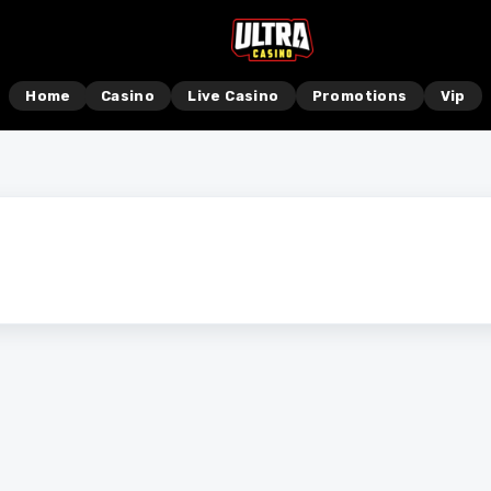
Home
Casino
Live Casino
Promotions
Vip