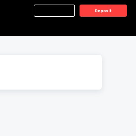
Deposit