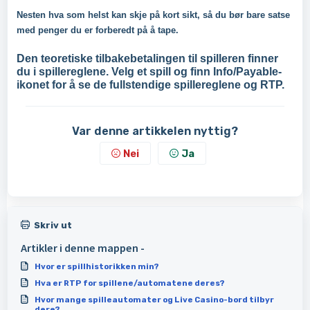
Nesten hva som helst kan skje på kort sikt, så du bør bare satse
med penger du er forberedt på å tape.
Den teoretiske tilbakebetalingen til spilleren finner
du i spillereglene. Velg et spill og finn Info/Payable-
ikonet for å se de fullstendige spillereglene og RTP.
Var denne artikkelen nyttig?
Nei
Ja
Skriv ut
Artikler i denne mappen -
Hvor er spillhistorikken min?
Hva er RTP for spillene/automatene deres?
Hvor mange spilleautomater og Live Casino-bord tilbyr
dere?