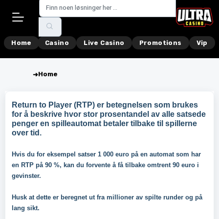
Home
Casino
Live Casino
Promotions
Vip
Home
➜
Return to Player (RTP) er betegnelsen som brukes
for å beskrive hvor stor prosentandel av alle satsede
penger en spilleautomat betaler tilbake til spillerne
over tid.
Hvis du for eksempel satser 1 000 euro på en automat som har
en RTP på 90 %, kan du forvente å få tilbake omtrent 90 euro i
gevinster.
Husk at dette er beregnet ut fra millioner av spilte runder og på
lang sikt.