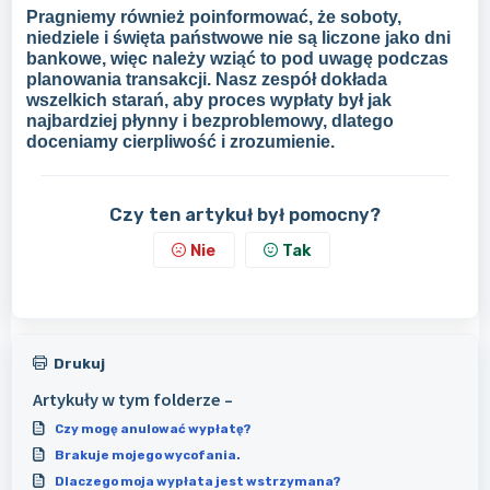
Pragniemy również poinformować, że soboty,
niedziele i święta państwowe nie są liczone jako dni
bankowe, więc należy wziąć to pod uwagę podczas
planowania transakcji. Nasz zespół dokłada
wszelkich starań, aby proces wypłaty był jak
najbardziej płynny i bezproblemowy, dlatego
doceniamy cierpliwość i zrozumienie.
Czy ten artykuł był pomocny?
Nie
Tak
Drukuj
Artykuły w tym folderze –
Czy mogę anulować wypłatę?
Brakuje mojego wycofania.
Dlaczego moja wypłata jest wstrzymana?