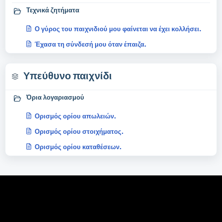
Τεχνικά ζητήματα
Ο γύρος του παιχνιδιού μου φαίνεται να έχει κολλήσει.
Έχασα τη σύνδεσή μου όταν έπαιζα.
Υπεύθυνο παιχνίδι
Όρια λογαριασμού
Ορισμός ορίου απωλειών.
Ορισμός ορίου στοιχήματος.
Ορισμός ορίου καταθέσεων.