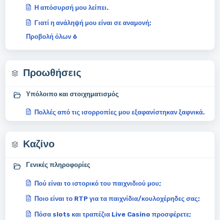
Η απόσυρσή μου λείπει.
Γιατί η ανάληψή μου είναι σε αναμονή;
Προβολή όλων 6
Προωθήσεις
Υπόλοιπο και στοιχηματισμός
Πολλές από τις ισορροπίες μου εξαφανίστηκαν ξαφνικά.
Καζίνο
Γενικές πληροφορίες
Πού είναι το ιστορικό του παιχνιδιού μου;
Ποιο είναι το RTP για τα παιχνίδια/κουλοχέρηδες σας;
Πόσα slots και τραπέζια Live Casino προσφέρετε;